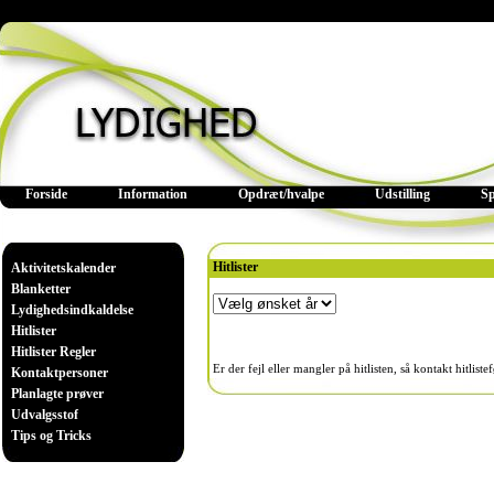
Forside
Information
Opdræt/hvalpe
Udstilling
S
Hitlister
Aktivitetskalender
Blanketter
Lydighedsindkaldelse
Hitlister
Hitlister Regler
Er der fejl eller mangler på hitlisten, så kontakt hitlist
Kontaktpersoner
Planlagte prøver
Udvalgsstof
Tips og Tricks