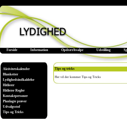
Forside
Information
Opdræt/hvalpe
Udstilling
S
Tips og tricks
Aktivitetskalender
Blanketter
Her vil der kommer Tips og Tricks
Lydighedsindkaldelse
Hitlister
Hitlister Regler
Kontaktpersoner
Planlagte prøver
Udvalgsstof
Tips og Tricks