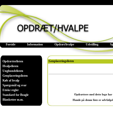
Forside
Information
Opdræt/hvalpe
Udstilling
S
Genplaceringslisten
Opdrætterlisten
Hvalpelisten
Unghundelisten
Genplaceringslisten
Køb af hvalp
Spørgsmål og svar
Etiske regler
Opdrættere med dette logo ha
Standard for Beagle
Blanketter m.m.
Hunde på denne liste er selvfølg