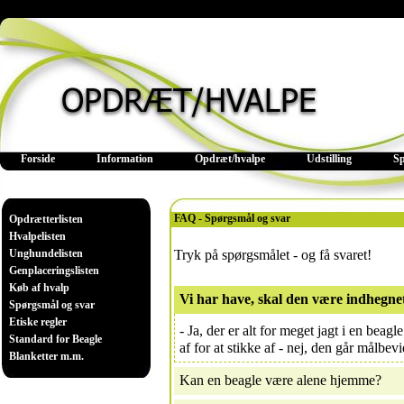
Forside
Information
Opdræt/hvalpe
Udstilling
S
FAQ - Spørgsmål og svar
Opdrætterlisten
Hvalpelisten
Unghundelisten
Tryk på spørgsmålet - og få svaret!
Genplaceringslisten
Køb af hvalp
Vi har have, skal den være indhegne
Spørgsmål og svar
Etiske regler
- Ja, der er alt for meget jagt i en beagl
Standard for Beagle
af for at stikke af - nej, den går målbevi
Blanketter m.m.
Kan en beagle være alene hjemme?