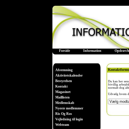
Forside
Information
Opdræt/h
Kontaktformu
Afstemning
Aktivitetskalender
Bestyrelsen
Du kan her sende
frivillig arbejd
Kontakt
normalt dog alt
Magasinet
Udvælg hvem du 
Maillisten
Medlemskab
Nyeste medlemmer
Ris Og Ros
Vejledning til login
Webteam