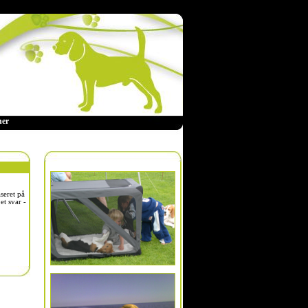
ner
aseret på
et svar -