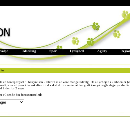
valpe
Udstilling
Spor
Lydighed
Agility
Regio
lar
 en forespørgsel til bestyrelsen - eller til et af vore mange udvalg. Da alt arbejde i klubben er b
skraft, som udføres i de enkeltes fritid - skal du forvente, at der godt kan gå nogle dage før du får 
id indenfor 2 uger.
vil sende din forespørgsel til: