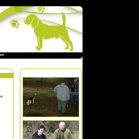
ner
let