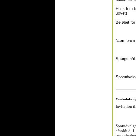
Husk foruden
uøvet)
Beløbet for
Nærmere inf
Spørgsmål k
Sporudvalge
Venskabskam
Invitation t
Sporudvalget
afholdt d. 1
sporudvalge