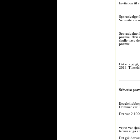
Invitation til
Sporudvalget h
Se invitation 
Sporudvalget h
præmie. Hvis d
skulle være de
præmie.
Det er vigtigt
2018. Tilmeld
Schweiss prøv
Beagleklubben 
Dommer var D
Der var 2 100
vejret var rig
terræn at gå i
Det gik desvær