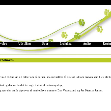
valpe
Udstilling
Spor
Lydighed
Agility
Regio
or Schweiss
r mig et glas vin og falder om på sofaen, må jeg hellere få skrevet lidt om prøven som blev afvik
diset og der var faldet lidt regn i løbet af natten.ognbsp;
ipager der skulle afprøves af henholdsvis dommer Dan Vestergaard og Jan Nieman Jensen.