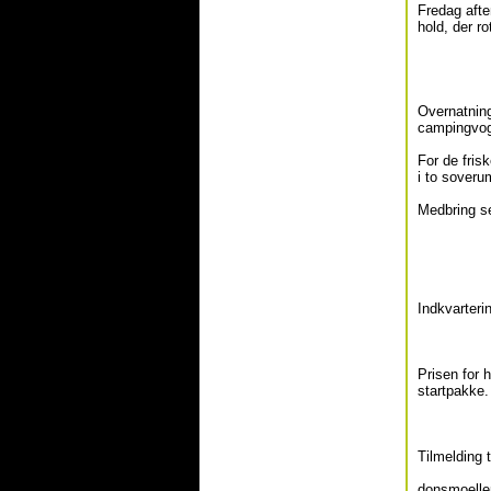
Fredag afte
hold, der ro
Overnatning
campingvogn
For de fris
i to soveru
Medbring s
Indkvarteri
Prisen for h
startpakke.
Tilmelding 
donsmoelle