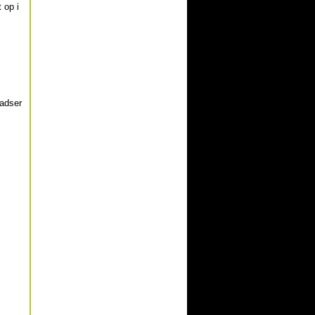
 op i
ladser