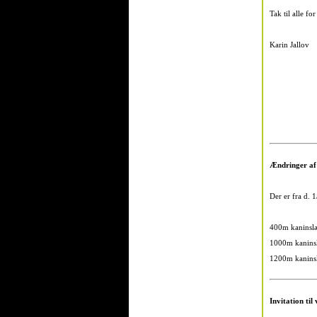
Tak til alle f
Karin Jallov
Ændringer af
Der er fra d. 
400m kaninslæ
1000m kaninsl
1200m kaninsl
Invitation ti