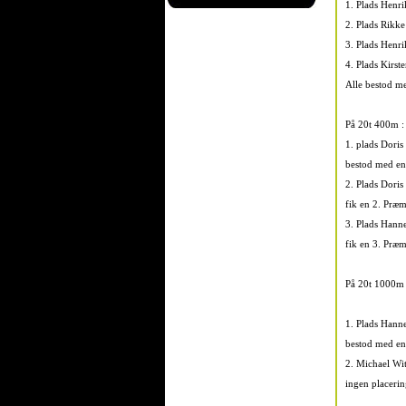
1. Plads Henr
2. Plads Rikk
3. Plads Henr
4. Plads Kirs
Alle bestod m
På 20t 400m :
1. plads Doris
bestod med en
2. Plads Doris
fik en 2. Præm
3. Plads Hann
fik en 3. Præm
På 20t 1000m 
1. Plads Han
bestod med en
2. Michael Wi
ingen placerin