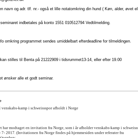
 navn og adr. tlf. nr.- også et lille notatomkring din hund ( Køn, alder, øvet el
 seminaret indbetales på konto 1551 010512794 Vedtilmelding.
o omkring programmet sendes umiddelbart efterdeadline for tilmeldingen.
an stilles til Benta på 21222909 i tidsrummet13-14, eller efter 19.00
t ønsker alle et godt seminar.
p
il venskabs-kamp i schweissspor afholdt i Norge
 har modtaget en invitation fra Norge, som i år afholder venskabs-kamp i schweiss
 - 7- 2017. (Invitationen fra Norge findes på hjemmesiden under referater fra
t)ognbsp;