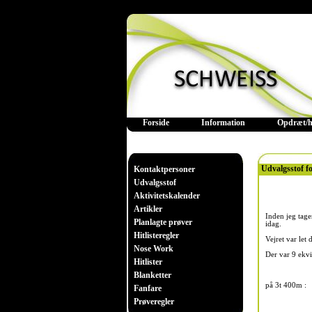
Forside
Information
Opdræt/h
Udvalgsstof f
Kontaktpersoner
Udvalgsstof
Aktivitetskalender
Artikler
Inden jeg tage
Planlagte prøver
idag.
Hitlisteregler
Vejret var let 
Nose Work
Der var 9 ekv
Hitlister
Blanketter
på 3t 400m :
Fanfare
Prøveregler