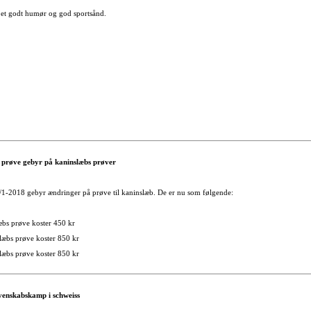
or et godt humør og god sportsånd.
 prøve gebyr på kaninslæbs prøver
1/1-2018 gebyr ændringer på prøve til kaninslæb. De er nu som følgende:
bs prøve koster 450 kr
æbs prøve koster 850 kr
æbs prøve koster 850 kr
l venskabskamp i schweiss