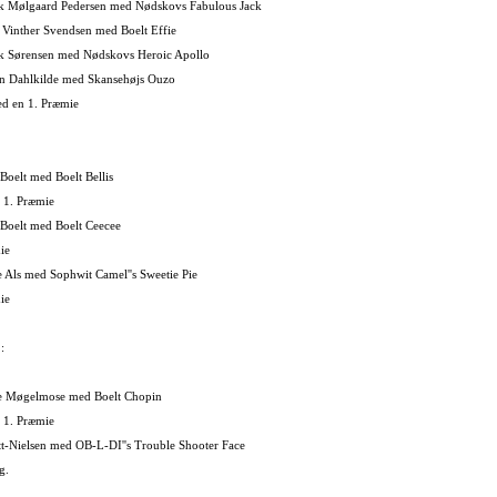
ik Mølgaard Pedersen med Nødskovs Fabulous Jack
e Vinther Svendsen med Boelt Effie
ik Sørensen med Nødskovs Heroic Apollo
ten Dahlkilde med Skansehøjs Ouzo
ed en 1. Præmie
 Boelt med Boelt Bellis
 1. Præmie
 Boelt med Boelt Ceecee
ie
e Als med Sophwit Camel''s Sweetie Pie
ie
:
ne Møgelmose med Boelt Chopin
 1. Præmie
tt-Nielsen med OB-L-DI''s Trouble Shooter Face
g.