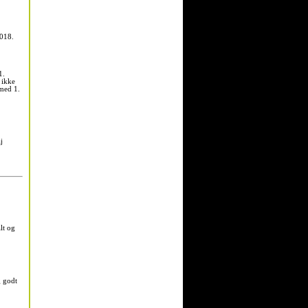
2018.
1.
 ikke
 med 1.
j
lt og
g godt