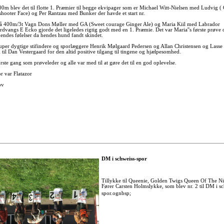
00m blev det til flotte 1. Præmier til begge ekvipager som er Michael Witt-Nielsen med Ludvig (
 shooter Face) og Per Rantzau med Bunker der havde et start nr.
å 400m/3t Vagn Dons Møller med GA (Sweet courage Ginger Ale) og Maria Kiil med Labrador
rdvangs E Ecko gjorde det ligeledes rigtig godt med en 1. Præmie. Det var Maria''s første prøve
 hendes følelser da hendes hund fandt skindet.
super dygtige stifindere og sporlæggere Henrik Mølgaard Pedersen og Allan Christensen og Lasse
 til Dan Vestergaard for den altid positive tilgang til tingene og hjælpesomhed.
rste gang som prøveleder og alle var med til at gøre det til en god oplevelse.
r var Flatazor
ov
DM i schweiss-spor
Tillykke til Queenie, Golden Twigs Queen Of The Ni
Fører Carsten Holmslykke, som blev nr. 2 til DM i s
spor.ognbsp;