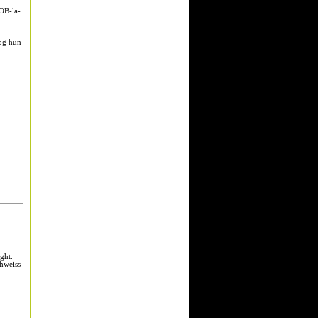
 OB-la-
 og hun
ght.
chweiss-