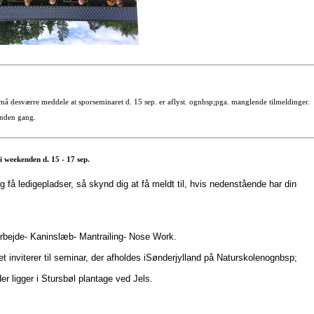
å desværre meddele at sporseminaret d. 15 sep. er aflyst. ognbsp;pga. manglende tilmeldinger.
anden gang.
i weekenden d. 15 - 17 sep.
ig få ledigepladser, så skynd dig at få meldt til, hvis nedenstående har din
rbejde- Kaninslæb- Mantrailing- Nose Work.
t inviterer til seminar, der afholdes iSønderjylland på Naturskolenognbsp;
er ligger i Stursbøl plantage ved Jels.