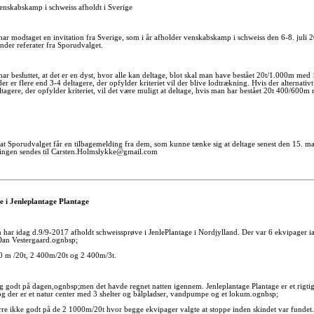
 venskabskamp i schweiss afholdt i Sverige
ar modtaget en invitation fra Sverige, som i år afholder venskabskamp i schweiss den 6-8. juli 
under referater fra Sporudvalget.
ar besluttet, at det er en dyst, hvor alle kan deltage, blot skal man have bestået 20t/1.000m med 
er er flere end 3-4 deltagere, der opfylder kriteriet vil der blive lodtrækning. Hvis der alternativt
ltagere, der opfylder kriteriet, vil det være muligt at deltage, hvis man har bestået 20t 400/600m
, at Sporudvalget får en tilbagemelding fra dem, som kunne tænke sig at deltage senest den 15. ma
ingen sendes til Carsten.Holmslykke@gmail.com
e i Jenleplantage Plantage
har idag d.9/9-2017 afholdt schweissprøve i JenlePlantage i Nordjylland. Der var 6 ekvipager ia
an Vestergaard.ognbsp;
0 m /20t, 2 400m/20t og 2 400m/3t.
tig godt på dagen,ognbsp;men det havde regnet natten igennem. Jenleplantage Plantage er et rigti
 og der er et natur center med 3 shelter og bålpladser, vandpumpe og et lokum.ognbsp;
re ikke godt på de 2 1000m/20t hvor begge ekvipager valgte at stoppe inden skindet var fundet.