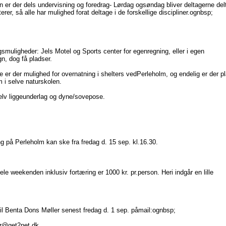
n er der dels undervisning og foredrag- Lørdag ogsøndag bliver deltagerne delt
terer, så alle har mulighed forat deltage i de forskellige discipliner.ognbsp;
smuligheder: Jels Motel og Sports center for egenregning, eller i egen
, dog få pladser.
ke er der mulighed for overnatning i shelters vedPerleholm, og endelig er der p
m i selve naturskolen.
elv liggeunderlag og dyne/sovepose.
ng på Perleholm kan ske fra fredag d. 15 sep. kl.16.30.
ele weekenden inklusiv fortæring er 1000 kr. pr.person. Heri indgår en lille
til Benta Dons Møller senest fredag d. 1 sep. påmail:ognbsp;
r@get2net.dk