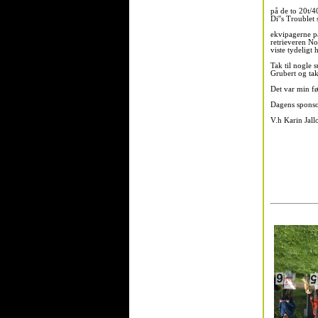
på de to 20t/4
Di''s Troublet
ekvipagerne p
retrieveren No
viste tydeligt
Tak til nogle 
Grubert og tak
Det var min fø
Dagens sponso
V.h Karin Jall