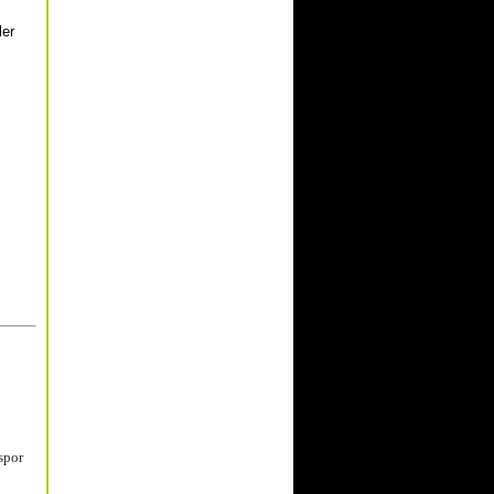
ler
spor